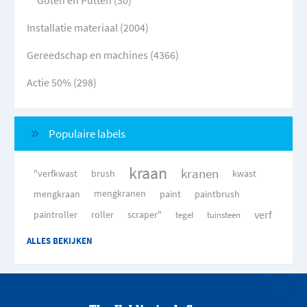
Goten en Putten (30)
Installatie materiaal (2004)
Gereedschap en machines (4366)
Actie 50% (298)
Populaire labels
kraan
kranen
"verfkwast
brush
kwast
mengkraan
mengkranen
paint
paintbrush
verf
paintroller
roller
scraper"
tegel
tuinsteen
ALLES BEKIJKEN