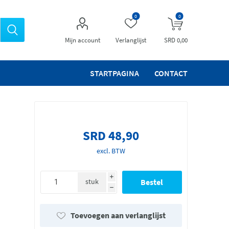
0
0
Mijn account
Verlanglijst
SRD 0,00
STARTPAGINA
CONTACT
SRD 48,90
excl. BTW
i
stuk
h
Toevoegen aan verlanglijst