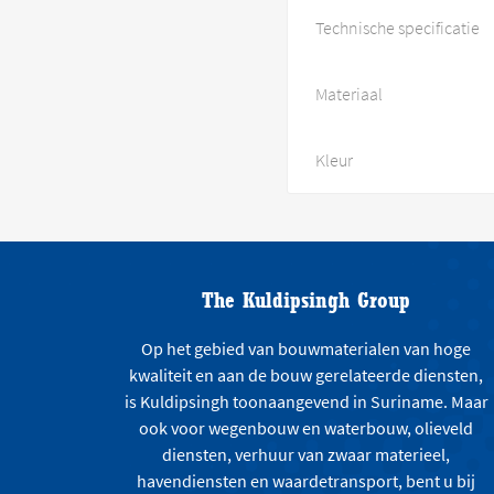
Technische specificatie
Materiaal
Kleur
The Kuldipsingh Group
Op het gebied van bouwmaterialen van hoge
kwaliteit en aan de bouw gerelateerde diensten,
is Kuldipsingh toonaangevend in Suriname. Maar
ook voor wegenbouw en waterbouw, olieveld
diensten, verhuur van zwaar materieel,
havendiensten en waardetransport, bent u bij