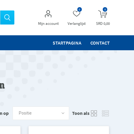
0
0
Mijn account
Verlanglijst
SRD 0,00
STARTPAGINA
CONTACT
n
n op
Toon als