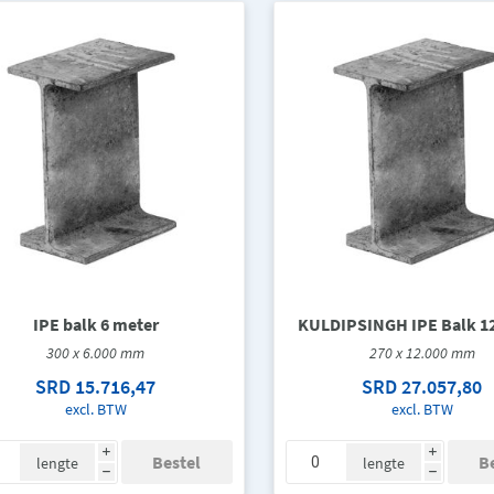
IPE balk 6 meter
KULDIPSINGH IPE Balk 1
300 x 6.000 mm
270 x 12.000 mm
SRD 15.716,47
SRD 27.057,80
excl. BTW
excl. BTW
i
i
lengte
lengte
h
h