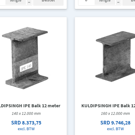
lengte
lengte
h
h
DIPSINGH IPE Balk 12 meter
KULDIPSINGH IPE Balk 1
140 x 12.000 mm
160 x 12.000 mm
SRD 8.373,75
SRD 9.746,28
excl. BTW
excl. BTW