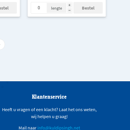
i
lengte
h
Klantenservice
Heeft u vragen of een klacht? Laat het ons weten,
wij helpen u graag!
Mail naar
info@kuldipsingh.net