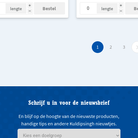
i
i
lengte
lengte
h
h
1
2
3
Schrijf u in voor de nieuwsbrief
En blijf op de hoogte van de nieuwste producten,
handige tips en andere Kuldipsingh nieuwtjes.