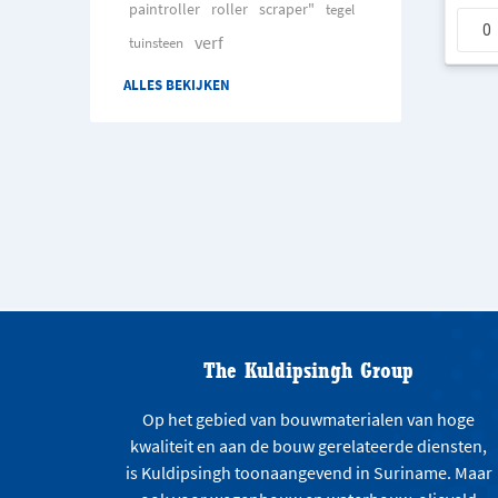
paintroller
roller
scraper"
tegel
verf
tuinsteen
ALLES BEKIJKEN
The Kuldipsingh Group
Op het gebied van bouwmaterialen van hoge
kwaliteit en aan de bouw gerelateerde diensten,
is Kuldipsingh toonaangevend in Suriname. Maar