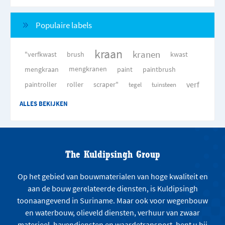
Populaire labels
kraan
kranen
"verfkwast
brush
kwast
mengkraan
mengkranen
paint
paintbrush
verf
paintroller
roller
scraper"
tegel
tuinsteen
ALLES BEKIJKEN
The Kuldipsingh Group
Op het gebied van bouwmaterialen van hoge kwaliteit en
aan de bouw gerelateerde diensten, is Kuldipsingh
toonaangevend in Suriname. Maar ook voor wegenbouw
en waterbouw, olieveld diensten, verhuur van zwaar
materieel, havendiensten en waardetransport, bent u bij