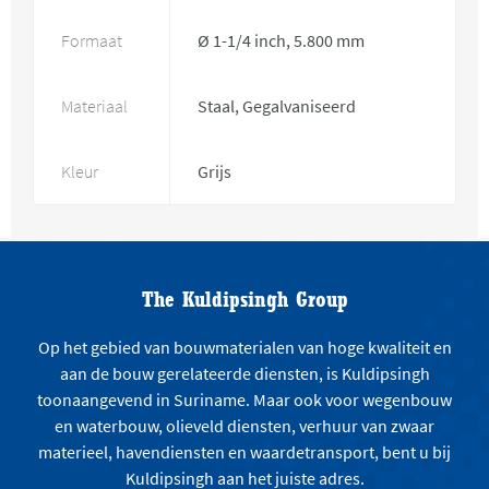
Formaat
Ø 1-1/4 inch, 5.800 mm
Materiaal
Staal, Gegalvaniseerd
Kleur
Grijs
The Kuldipsingh Group
Op het gebied van bouwmaterialen van hoge kwaliteit en
aan de bouw gerelateerde diensten, is Kuldipsingh
toonaangevend in Suriname. Maar ook voor wegenbouw
en waterbouw, olieveld diensten, verhuur van zwaar
materieel, havendiensten en waardetransport, bent u bij
Kuldipsingh aan het juiste adres.