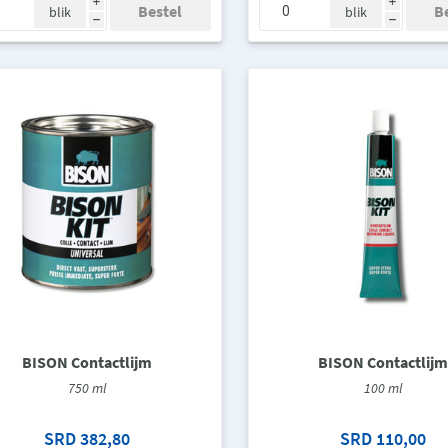
i
i
blik
blik
h
h
BISON Contactlijm
BISON Contactlijm
750 ml
100 ml
SRD 382,80
SRD 110,00