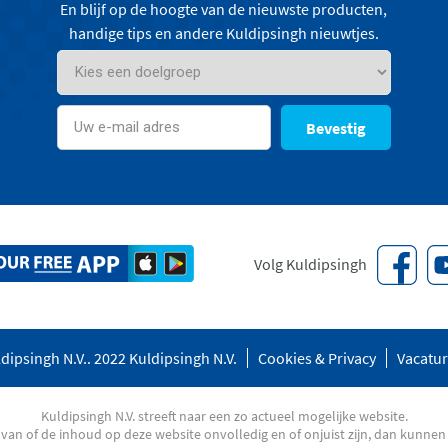
En blijf op de hoogte van de nieuwste producten,
handige tips en andere Kuldipsingh nieuwtjes.
Bevestig
Volg Kuldipsingh
dipsingh N.V.. 2022 Kuldipsingh N.V.
Cookies & Privacy
Vacatu
Kuldipsingh N.V. streeft naar een zo actueel mogelijke website.
an of de inhoud op deze website onvolledig en of onjuist zijn, dan kunnen