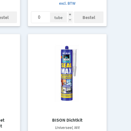
excl. BTW
i
tube
h
et
BISON Dichtkit
t
Universeel, Wit