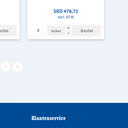
SRD 478,72
excl. BTW
i
koker
h
Klantenservice