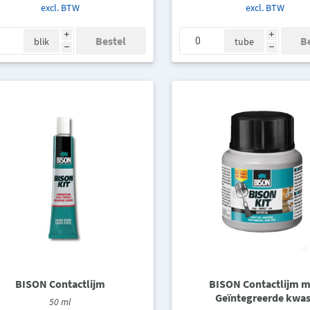
excl. BTW
excl. BTW
i
i
blik
tube
h
h
BISON Contactlijm
BISON Contactlijm m
Geïntegreerde kwas
50 ml