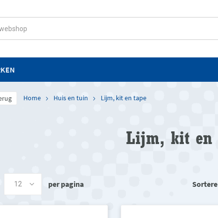
RKEN
Home
Huis en tuin
Lijm, kit en tape
erug
Lijm, kit en
per pagina
Sortere