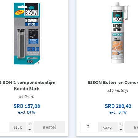
BISON 2-componentenlijm
BISON Beton- en Cemen
Kombi Stick
310 ml, Grijs
56 Gram
SRD 157,08
SRD 290,40
excl. BTW
excl. BTW
i
i
stuk
koker
h
h