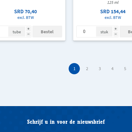
125 ml
SRD 70,40
SRD 154,44
excl. BTW
excl. BTW
i
i
tube
stuk
h
h
1
2
3
4
5
Schrijf u in voor de nieuwsbrief