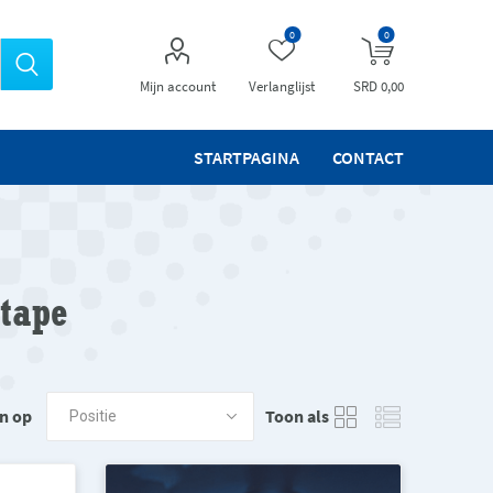
0
0
Mijn account
Verlanglijst
SRD 0,00
STARTPAGINA
CONTACT
 tape
n op
Toon als