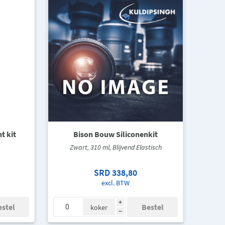
t kit
Bison Bouw Siliconenkit
Zwart, 310 ml, Blijvend Elastisch
SRD 338,80
excl. BTW
i
koker
h