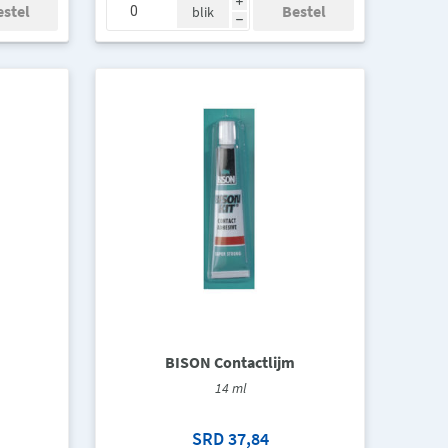
i
blik
h
BISON Contactlijm
14 ml
SRD 37,84