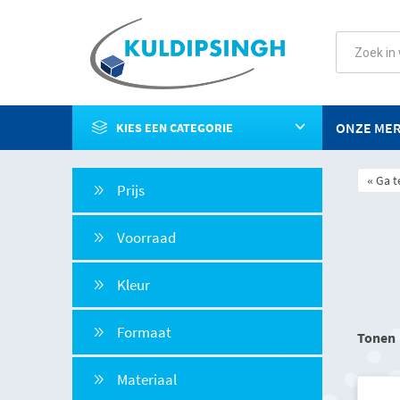
ONZE ME
KIES EEN CATEGORIE
Ga t
Prijs
Voorraad
Kleur
Formaat
Tonen
Materiaal