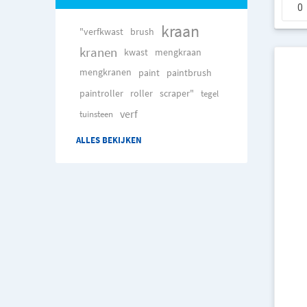
kraan
"verfkwast
brush
kranen
kwast
mengkraan
mengkranen
paint
paintbrush
paintroller
roller
scraper"
tegel
verf
tuinsteen
ALLES BEKIJKEN