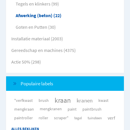
Tegels en klinkers (99)
Afwerking (beton) (22)
Goten en Putten (30)
Installatie materiaal (2003)
Gereedschap en machines (4375)
Actie 50% (298)
Populaire labels
kraan
kranen
"verfkwast
brush
kwast
mengkraan
mengkranen
paint
paintbrush
verf
paintroller
roller
scraper"
tegel
tuinsteen
ALLES BEKIJKEN