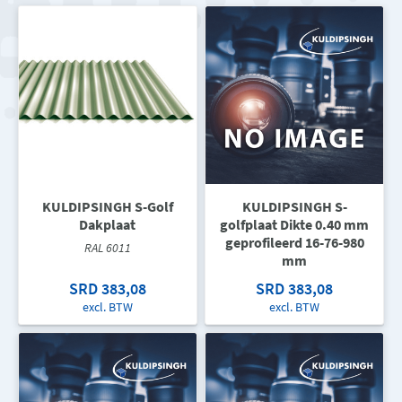
KULDIPSINGH S-Golf
KULDIPSINGH S-
Dakplaat
golfplaat Dikte 0.40 mm
geprofileerd 16-76-980
RAL 6011
mm
SRD 383,08
SRD 383,08
excl. BTW
excl. BTW