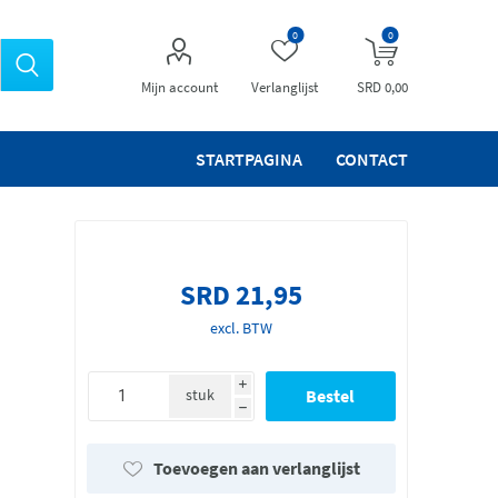
0
0
Mijn account
Verlanglijst
SRD 0,00
STARTPAGINA
CONTACT
SRD 21,95
excl. BTW
i
stuk
h
Toevoegen aan verlanglijst