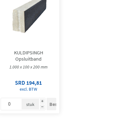
KULDIPSINGH
Opsluitband
1.000 x 100 x 200 mm
SRD 194,81
excl. BTW
i
stuk
h