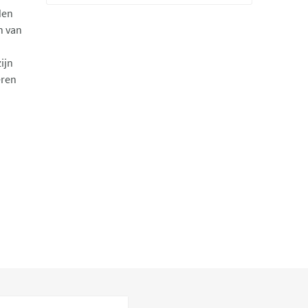
den
n van
ijn
eren