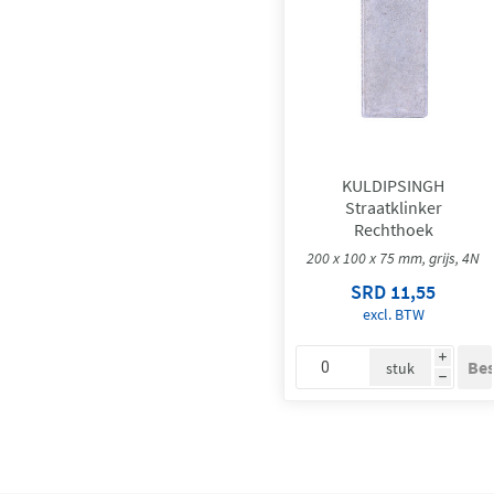
KULDIPSINGH
Straatklinker
Rechthoek
200 x 100 x 75 mm, grijs, 4N
SRD 11,55
excl. BTW
i
stuk
h