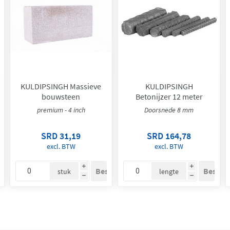
KULDIPSINGH Massieve
KULDIPSINGH
bouwsteen
Betonijzer 12 meter
premium - 4 inch
Doorsnede 8 mm
SRD 31,19
SRD 164,78
excl. BTW
excl. BTW
i
i
stuk
lengte
h
h