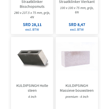
Straatklinker
Straatklinker Vierkant
Bisschopsmuts
100 x 100 x 75 mm, grijs,
6N
280 x 237.5 x 75 mm, grijs,
4N
SRD 28,11
SRD 8,47
excl. BTW
excl. BTW
KULDIPSINGH Holle
KULDIPSINGH
steen
Massieve bouwsteen
4 inch
premium - 4 inch