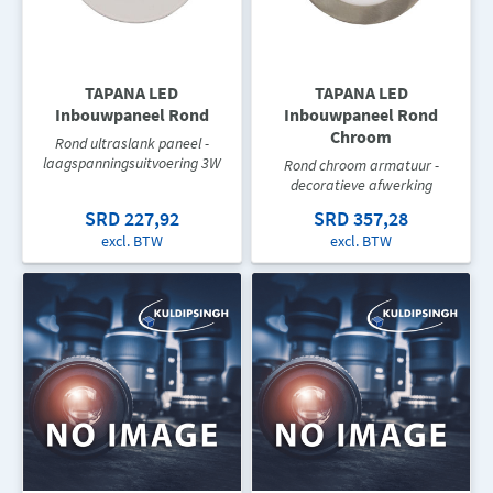
TAPANA LED
TAPANA LED
Inbouwpaneel Rond
Inbouwpaneel Rond
Chroom
Rond ultraslank paneel -
laagspanningsuitvoering 3W
Rond chroom armatuur -
decoratieve afwerking
SRD 227,92
SRD 357,28
excl. BTW
excl. BTW