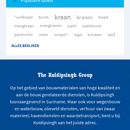
Populaire labels
kraan
kranen
"verfkwast
brush
kwast
mengkraan
mengkranen
paint
paintbrush
verf
paintroller
roller
scraper"
tegel
tuinsteen
ALLES BEKIJKEN
The Kuldipsingh Group
Op het gebied van bouwmaterialen van hoge kwaliteit en
aan de bouw gerelateerde diensten, is Kuldipsingh
toonaangevend in Suriname. Maar ook voor wegenbouw
en waterbouw, olieveld diensten, verhuur van zwaar
materieel, havendiensten en waardetransport, bent u bij
Kuldipsingh aan het juiste adres.