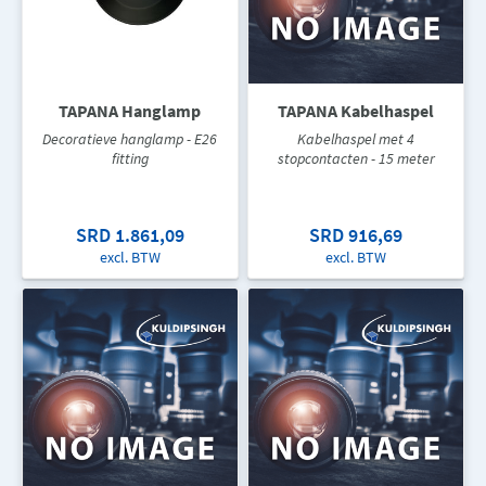
TAPANA Hanglamp
TAPANA Kabelhaspel
Decoratieve hanglamp - E26
Kabelhaspel met 4
fitting
stopcontacten - 15 meter
SRD 1.861,09
SRD 916,69
excl. BTW
excl. BTW