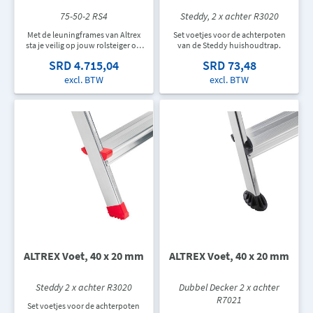
75-50-2 RS4
Steddy, 2 x achter R3020
Met de leuningframes van Altrex
Set voetjes voor de achterpoten
sta je veilig op jouw rolsteiger op
van de Steddy huishoudtrap.
elke gewenste hoogte. Door de
SRD 4.715,04
SRD 73,48
leuningframes te plaatsen boven
het hoogste platform wordt de
excl. BTW
excl. BTW
veiligheid vergroot. De
leuningframes vormen namelijk
een leuning op knie- en
heuphoogte.
ALTREX Voet, 40 x 20 mm
ALTREX Voet, 40 x 20 mm
Steddy 2 x achter R3020
Dubbel Decker 2 x achter
R7021
Set voetjes voor de achterpoten