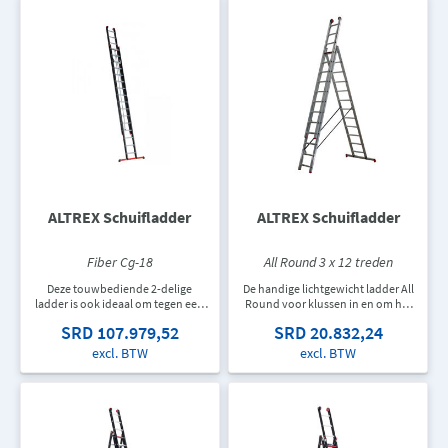
ALTREX Schuifladder
ALTREX Schuifladder
Fiber Cg-18
All Round 3 x 12 treden
Deze touwbediende 2-delige
De handige lichtgewicht ladder All
ladder is ook ideaal om tegen een
Round voor klussen in en om het
gevel aan te werken.
huis. Deze driedelige reformladder
SRD 107.979,52
SRD 20.832,24
kan zowel opgestoken als in de A-
stand opgezet worden. De ladder
excl. BTW
excl. BTW
heeft de unieke D-sport met een
groot antislip stavlak, een
stabilisatiebalk en is voorzien van
een veiligheidspal. Maximale
hoogte is 7.65 meter.