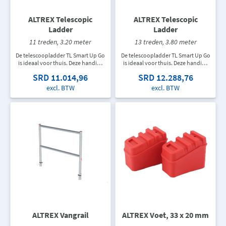
ALTREX Telescopic
ALTREX Telescopic
Ladder
Ladder
11 treden, 3.20 meter
13 treden, 3.80 meter
De telescoopladder TL Smart Up Go
De telescoopladder TL Smart Up Go
is ideaal voor thuis. Deze handige
is ideaal voor thuis. Deze handige
telescopische ladder heeft een
telescopische ladder heeft een
SRD 11.014,96
SRD 12.288,76
variabel in te stellen werkhoogte.
variabel in te stellen werkhoogte.
Op de TL Smart Up Go sta je prettig
Op de TL Smart Up Go sta je prettig
excl. BTW
excl. BTW
door het comfortabele stavlak met
door het comfortabele stavlak met
een sportdiepte van 40 mm. De TL
een sportdiepte van 40 mm. De TL
Smart Up Go is eenvoudig in- en uit
Smart Up Go is eenvoudig in- en uit
te schuiven.
te schuiven.
ALTREX Vangrail
ALTREX Voet, 33 x 20 mm