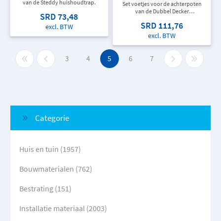
van de Steddy huishoudtrap.
Set voetjes voor de achterpoten
van de Dubbel Decker
SRD 73,48
huishoudtrap.
SRD 111,76
excl. BTW
excl. BTW
3
4
5
6
7
Categorie
Huis en tuin (1957)
Bouwmaterialen (762)
Bestrating (151)
Installatie materiaal (2003)