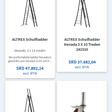
ALTREX Schuifladder
ALTREX Schuifladder
Nevada 3 X 10 Treden
242310
Nevada, 3 x 14 treden
De comfortabele ladder Nevada is
geschikt voor klussen in en om het
SRD 37.682,04
huis. Deze driedelige reformladder
excl. BTW
SRD 47.892,24
kan zowel opgestoken als in de A-
stand opgezet worden. De ladder
excl. BTW
heeft hoge sporten met een groot
antislip stavlak en is voorzien van
het ergonomisch kokerprofiel met
ERGO-GRIP. Maximale hoogte is
10,20 meter.