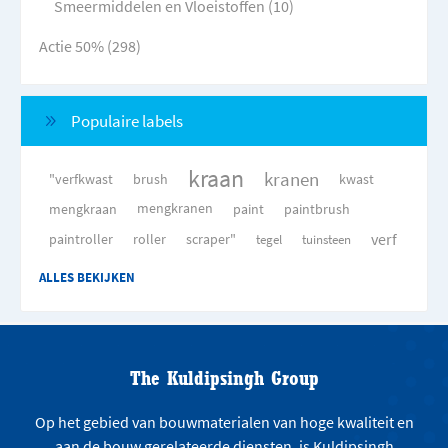
Smeermiddelen en Vloeistoffen (10)
Actie 50% (298)
Populaire labels
kraan
kranen
"verfkwast
brush
kwast
mengkraan
mengkranen
paint
paintbrush
verf
paintroller
roller
scraper"
tegel
tuinsteen
ALLES BEKIJKEN
The Kuldipsingh Group
Op het gebied van bouwmaterialen van hoge kwaliteit en
aan de bouw gerelateerde diensten, is Kuldipsingh