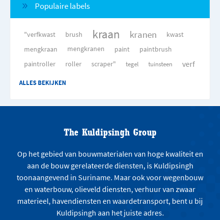
Populaire labels
kraan
kranen
"verfkwast
brush
kwast
mengkraan
mengkranen
paint
paintbrush
verf
paintroller
roller
scraper"
tegel
tuinsteen
ALLES BEKIJKEN
The Kuldipsingh Group
Op het gebied van bouwmaterialen van hoge kwaliteit en
aan de bouw gerelateerde diensten, is Kuldipsingh
toonaangevend in Suriname. Maar ook voor wegenbouw
en waterbouw, olieveld diensten, verhuur van zwaar
materieel, havendiensten en waardetransport, bent u bij
Kuldipsingh aan het juiste adres.