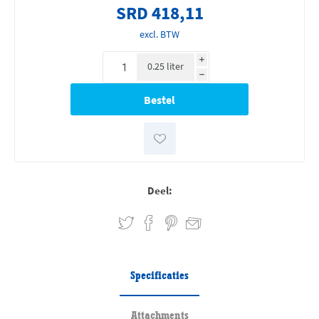
SRD 418,11
excl. BTW
i
0.25 liter
h
Deel:
Specificaties
Attachments