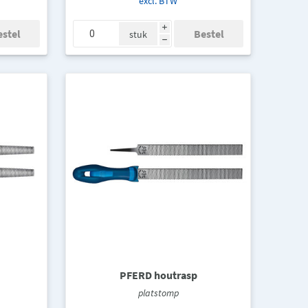
excl. BTW
i
stuk
h
PFERD houtrasp
platstomp