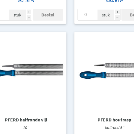
excl. BTW
excl. BTW
i
i
stuk
stuk
h
h
PFERD halfronde vijl
PFERD houtrasp
10''
halfrond 8''