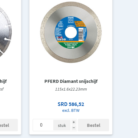
ijf
PFERD Diamant snijschijf
sf
115x1.6x22.23mm
SRD 586,52
excl. BTW
i
stuk
h