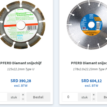
PFERD Diamant snijschijf
PFERD Diamant snijsch
125x22.2mm Type U
178x2.0x22.23mm Type P
SRD 390,28
SRD 604,12
excl. BTW
excl. BTW
i
i
stuk
stuk
h
h