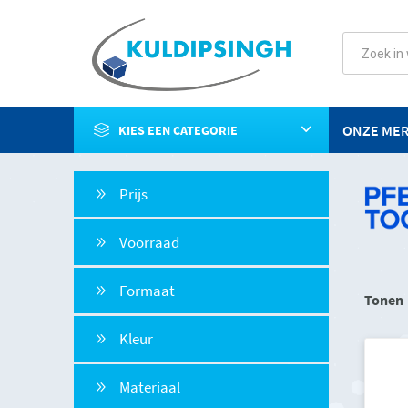
ONZE ME
KIES EEN CATEGORIE
Prijs
Voorraad
Formaat
Tonen
Kleur
Materiaal