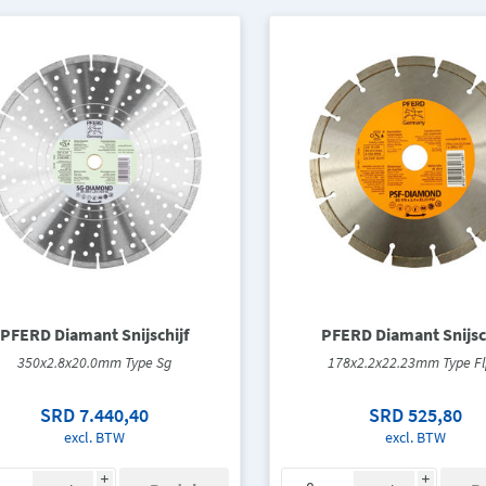
PFERD Diamant Snijschijf
PFERD Diamant Snijsch
350x2.8x20.0mm Type Sg
178x2.2x22.23mm Type Fl
SRD 7.440,40
SRD 525,80
excl. BTW
excl. BTW
i
i