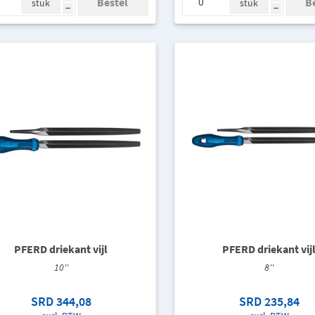
stuk
stuk
h
h
PFERD driekant vijl
PFERD driekant vij
10''
8''
SRD 344,08
SRD 235,84