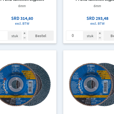
6mm
6mm
SRD 314,60
SRD 293,48
excl. BTW
excl. BTW
i
i
stuk
stuk
h
h