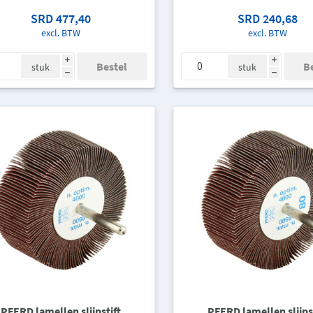
SRD 477,40
SRD 240,68
excl. BTW
excl. BTW
i
i
stuk
stuk
h
h
PFERD lamellen slijpstift
PFERD lamellen slijpst