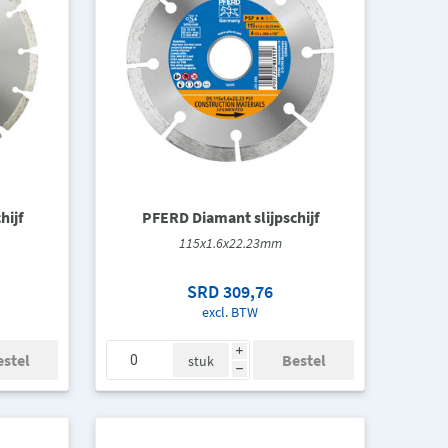
hijf
PFERD Diamant slijpschijf
115x1.6x22.23mm
SRD 309,76
excl. BTW
i
stuk
h