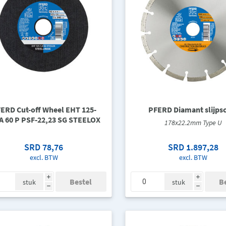
ERD Cut-off Wheel EHT 125-
PFERD Diamant slijpsc
 A 60 P PSF-22,23 SG STEELOX
178x22.2mm Type U
SRD 78,76
SRD 1.897,28
excl. BTW
excl. BTW
i
i
stuk
stuk
h
h