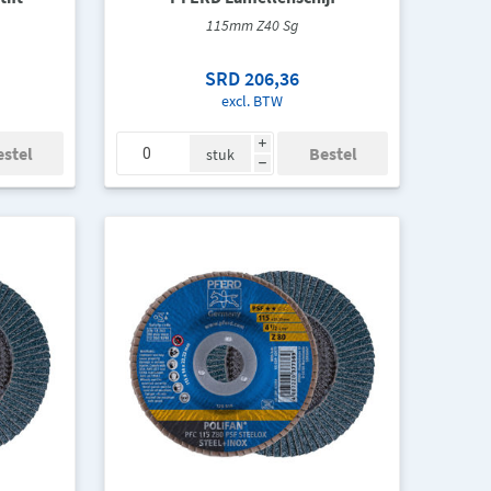
115mm Z40 Sg
SRD 206,36
excl. BTW
i
stuk
h