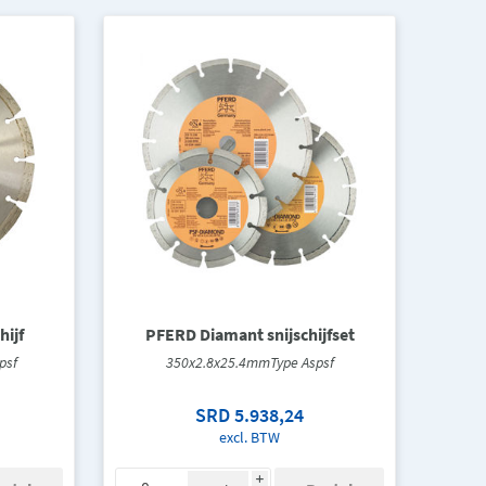
ijf
PFERD Diamant snijschijfset
psf
350x2.8x25.4mmType Aspsf
SRD 5.938,24
excl. BTW
i