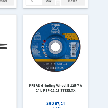
stuk
h
l
PFERD Grinding Wheel E 125-7 A
24 L PSF-22,23 STEELOX
SRD 97,24