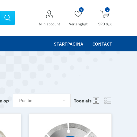
0
0
Mijn account
Verlanglijst
SRD 0,00
STARTPAGINA
CONTACT
n op
Toon als