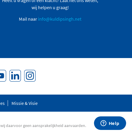
Heeft u vragen of een klacht? Laat het ons weten,
wij helpen u graag!
Mail naar
info@kuldipsingh.net
res
Missie & Visie
 wij daarvoor geen aansprakelijkheid aanvaarden.