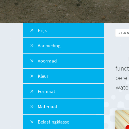
Prijs
Ga t
Aanbieding
Voorraad
funct
Kleur
berei
water
Formaat
Materiaal
Belastingklasse