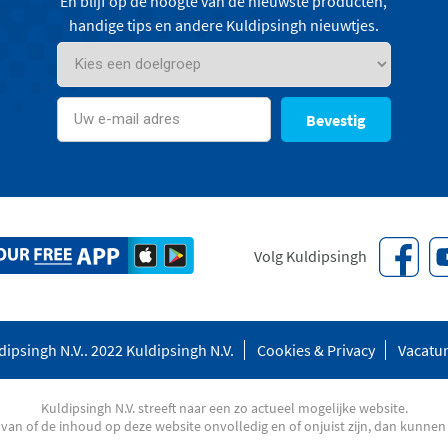
En blijf op de hoogte van de nieuwste producten,
handige tips en andere Kuldipsingh nieuwtjes.
Bevestig
Volg Kuldipsingh
ipsingh N.V.. 2022 Kuldipsingh N.V.
Cookies & Privacy
Vacatu
Kuldipsingh N.V. streeft naar een zo actueel mogelijke website.
an of de inhoud op deze website onvolledig en of onjuist zijn, dan kunnen