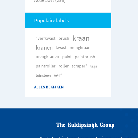
Populaire labels
kraan
"verfkwast
brush
kranen
kwast
mengkraan
mengkranen
paint
paintbrush
paintroller
roller
scraper"
tegel
verf
tuinsteen
ALLES BEKIJKEN
The Kuldipsingh Group