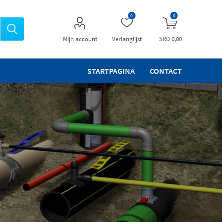
0
0
Mijn account
Verlanglijst
SRD 0,00
STARTPAGINA
CONTACT