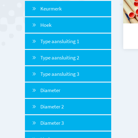
Keurmerk
Hoek
Type aansluiting 1
Type aansluiting 2
Type aansluiting 3
Diameter
Diameter 2
Diameter 3