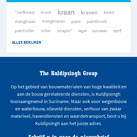
kraan
kranen
"verfkwast
brush
kwast
mengkraan
mengkranen
paint
paintbrush
verf
paintroller
roller
scraper"
tegel
tuinsteen
ALLES BEKIJKEN
The Kuldipsingh Group
Op het gebied van bouwmaterialen van hoge kwaliteit en
aan de bouw gerelateerde diensten, is Kuldipsingh
toonaangevend in Suriname. Maar ook voor wegenbouw
en waterbouw, olieveld diensten, verhuur van zwaar
materieel, havendiensten en waardetransport, bent u bij
Kuldipsingh aan het juiste adres.
Schrijf u in voor de nieuwsbrief