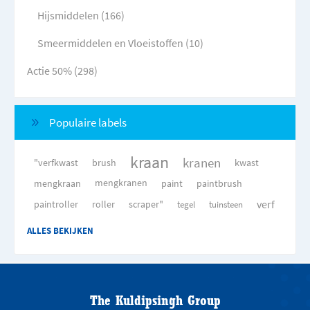
Hijsmiddelen (166)
Smeermiddelen en Vloeistoffen (10)
Actie 50% (298)
Populaire labels
kraan
kranen
"verfkwast
brush
kwast
mengkraan
mengkranen
paint
paintbrush
verf
paintroller
roller
scraper"
tegel
tuinsteen
ALLES BEKIJKEN
The Kuldipsingh Group