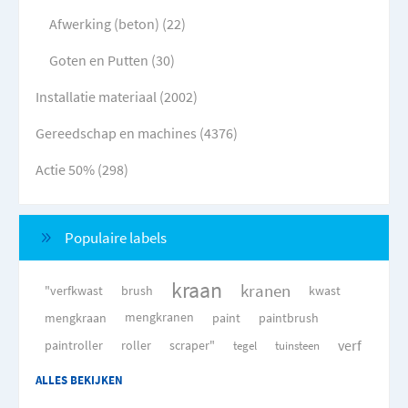
Afwerking (beton) (22)
Goten en Putten (30)
Installatie materiaal (2002)
Gereedschap en machines (4376)
Actie 50% (298)
Populaire labels
kraan
kranen
"verfkwast
brush
kwast
mengkraan
mengkranen
paint
paintbrush
verf
paintroller
roller
scraper"
tegel
tuinsteen
ALLES BEKIJKEN