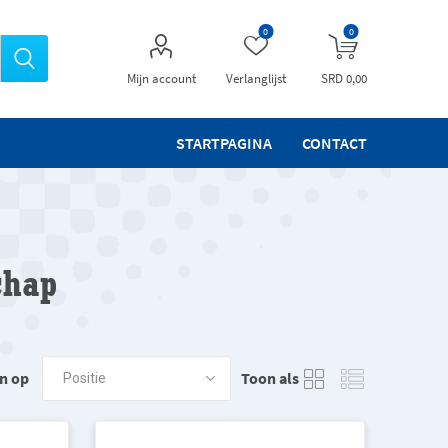
0
0
Mijn account
Verlanglijst
SRD 0,00
STARTPAGINA
CONTACT
chap
n op
Toon als