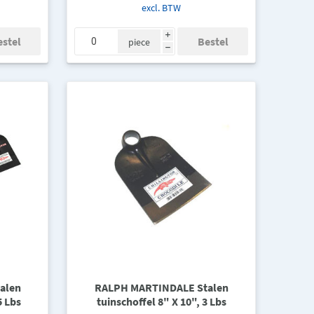
excl. BTW
i
piece
h
alen
RALPH MARTINDALE Stalen
5 Lbs
tuinschoffel 8" X 10", 3 Lbs