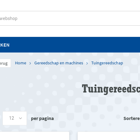
RKEN
Home
Gereedschap en machines
Tuingereedschap
erug
Tuingereeds
per pagina
Sortere