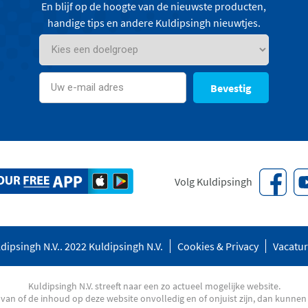
En blijf op de hoogte van de nieuwste producten,
handige tips en andere Kuldipsingh nieuwtjes.
Bevestig
Volg Kuldipsingh
dipsingh N.V.. 2022 Kuldipsingh N.V.
Cookies & Privacy
Vacatu
Kuldipsingh N.V. streeft naar een zo actueel mogelijke website.
an of de inhoud op deze website onvolledig en of onjuist zijn, dan kunnen