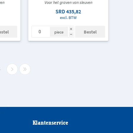
ven
Voor het graven van sleuven
SRD 435,82
excl. BTW
i
piece
h
5
Klantenservice