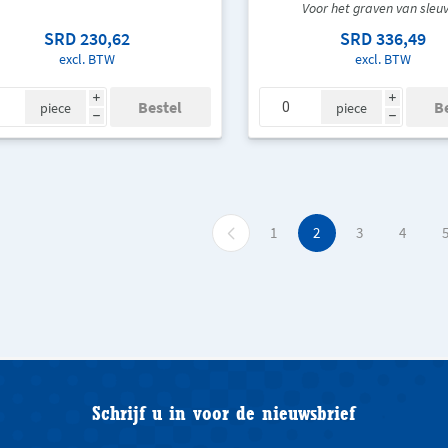
Voor het graven van sleu
SRD 230,62
SRD 336,49
excl. BTW
excl. BTW
i
i
piece
piece
h
h
1
2
3
4
Schrijf u in voor de nieuwsbrief