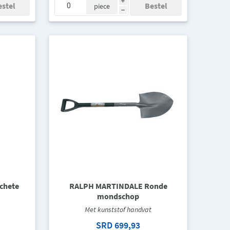
i
piece
h
chete
RALPH MARTINDALE Ronde
mondschop
Met kunststof handvat
SRD 699,93