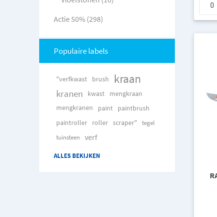
Actie 50% (298)
Populaire labels
kraan
"verfkwast
brush
kranen
kwast
mengkraan
mengkranen
paint
paintbrush
paintroller
roller
scraper"
tegel
verf
tuinsteen
ALLES BEKIJKEN
R