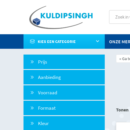
ONZE ME
KIES EEN CATEGORIE
Ga t
Prijs
Aanbieding
Voorraad
Formaat
Tonen
Kleur