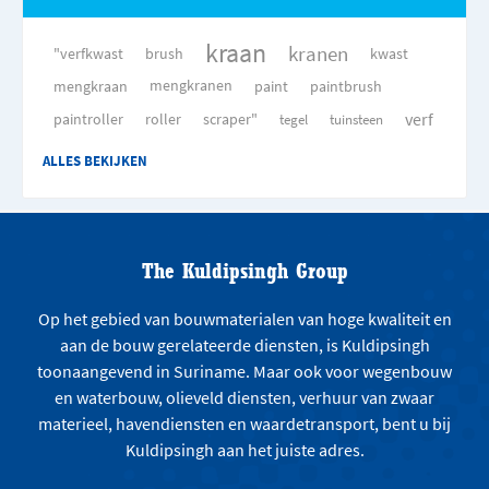
kraan
kranen
"verfkwast
brush
kwast
mengkraan
mengkranen
paint
paintbrush
verf
paintroller
roller
scraper"
tegel
tuinsteen
ALLES BEKIJKEN
The Kuldipsingh Group
Op het gebied van bouwmaterialen van hoge kwaliteit en
aan de bouw gerelateerde diensten, is Kuldipsingh
toonaangevend in Suriname. Maar ook voor wegenbouw
en waterbouw, olieveld diensten, verhuur van zwaar
materieel, havendiensten en waardetransport, bent u bij
Kuldipsingh aan het juiste adres.