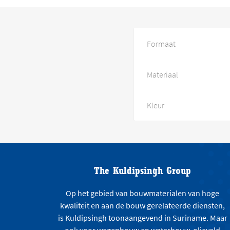
Formaat
Materiaal
Kleur
The Kuldipsingh Group
Op het gebied van bouwmaterialen van hoge
kwaliteit en aan de bouw gerelateerde diensten,
is Kuldipsingh toonaangevend in Suriname. Maar
ook voor wegenbouw en waterbouw, olieveld