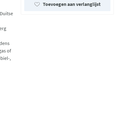
Toevoegen aan verlanglijst
Duitse
erg
jdens
gas of
biel-,