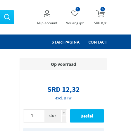
0
0
Mijn account
Verlanglijst
SRD 0,00
STARTPAGINA
CONTACT
Op voorraad
SRD 12,32
excl. BTW
i
stuk
h