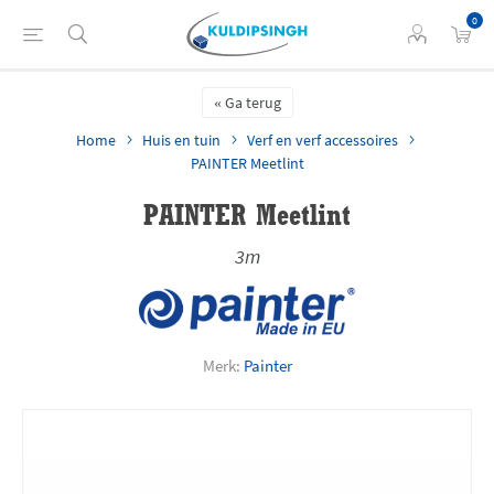
0
Ga terug
Home
Huis en tuin
Verf en verf accessoires
PAINTER Meetlint
PAINTER Meetlint
3m
Merk:
Painter