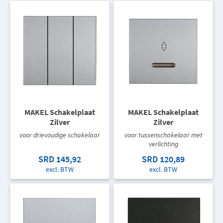
MAKEL Schakelplaat
MAKEL Schakelplaat
Zilver
Zilver
voor drievoudige schakelaar
voor tussenschakelaar met
verlichting
SRD 145,92
SRD 120,89
excl. BTW
excl. BTW