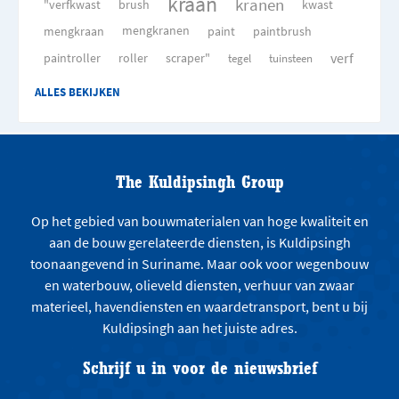
kraan
kranen
"verfkwast
brush
kwast
mengkraan
mengkranen
paint
paintbrush
verf
paintroller
roller
scraper"
tegel
tuinsteen
ALLES BEKIJKEN
The Kuldipsingh Group
Op het gebied van bouwmaterialen van hoge kwaliteit en
aan de bouw gerelateerde diensten, is Kuldipsingh
toonaangevend in Suriname. Maar ook voor wegenbouw
en waterbouw, olieveld diensten, verhuur van zwaar
materieel, havendiensten en waardetransport, bent u bij
Kuldipsingh aan het juiste adres.
Schrijf u in voor de nieuwsbrief