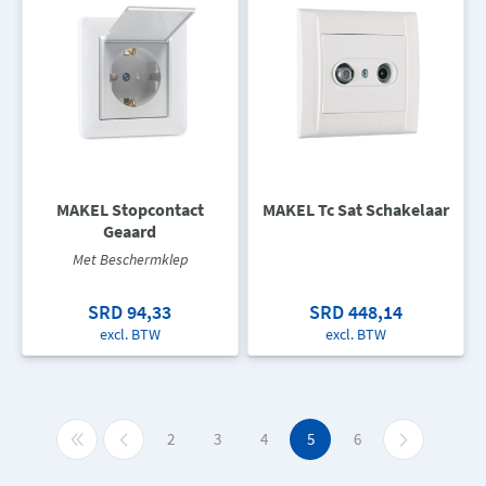
MAKEL Stopcontact
MAKEL Tc Sat Schakelaar
Geaard
Met Beschermklep
SRD 94,33
SRD 448,14
excl. BTW
excl. BTW
2
3
4
5
6