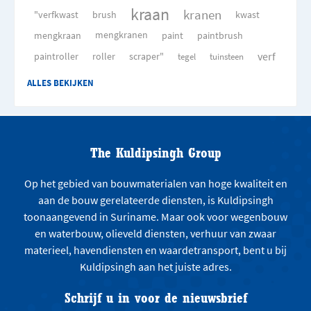
kraan
kranen
"verfkwast
brush
kwast
mengkraan
mengkranen
paint
paintbrush
verf
paintroller
roller
scraper"
tegel
tuinsteen
ALLES BEKIJKEN
The Kuldipsingh Group
Op het gebied van bouwmaterialen van hoge kwaliteit en
aan de bouw gerelateerde diensten, is Kuldipsingh
toonaangevend in Suriname. Maar ook voor wegenbouw
en waterbouw, olieveld diensten, verhuur van zwaar
materieel, havendiensten en waardetransport, bent u bij
Kuldipsingh aan het juiste adres.
Schrijf u in voor de nieuwsbrief