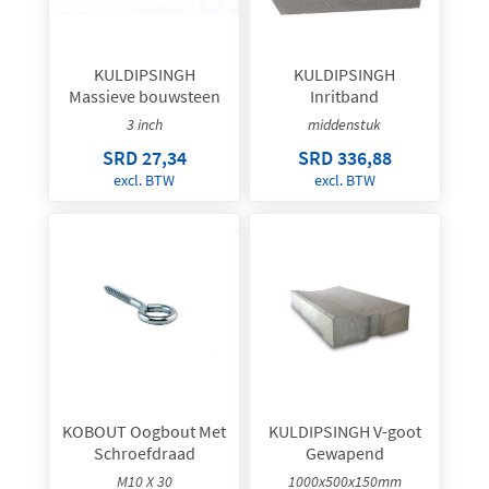
KULDIPSINGH
KULDIPSINGH
Massieve bouwsteen
Inritband
3 inch
middenstuk
SRD 27,34
SRD 336,88
excl. BTW
excl. BTW
KOBOUT Oogbout Met
KULDIPSINGH V-goot
Schroefdraad
Gewapend
M10 X 30
1000x500x150mm