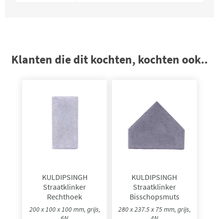
Klanten die dit kochten, kochten ook..
KULDIPSINGH
KULDIPSINGH
Straatklinker
Straatklinker
Rechthoek
Bisschopsmuts
200 x 100 x 100 mm, grijs,
280 x 237.5 x 75 mm, grijs,
6N
4N