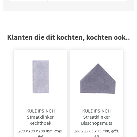
Klanten die dit kochten, kochten ook..
KULDIPSINGH
KULDIPSINGH
Straatklinker
Straatklinker
Rechthoek
Bisschopsmuts
200 x 100 x 100 mm, grijs,
280 x 237.5 x 75 mm, grijs,
6N
4N