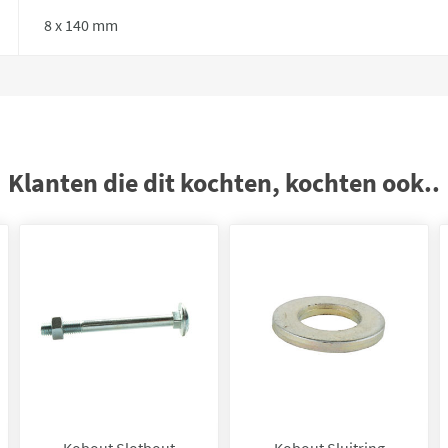
8 x 140 mm
Klanten die dit kochten, kochten ook..
Kobout Slotbout
Kobout Sluitring