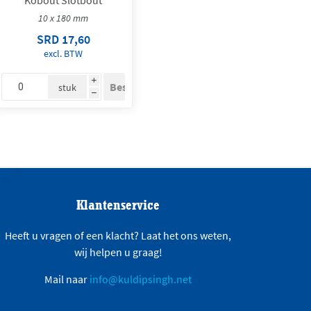
10 x 180 mm
SRD 17,60
excl. BTW
i
stuk
h
Klantenservice
Heeft u vragen of een klacht? Laat het ons weten,
wij helpen u graag!
Mail naar
info@kuldipsingh.net