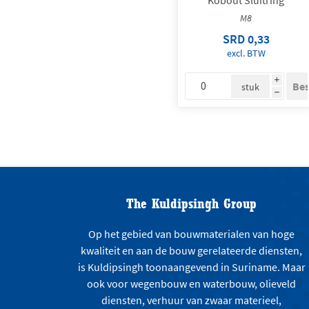
M8
SRD 0,33
excl. BTW
i
stuk
h
The Kuldipsingh Group
Op het gebied van bouwmaterialen van hoge
kwaliteit en aan de bouw gerelateerde diensten,
is Kuldipsingh toonaangevend in Suriname. Maar
ook voor wegenbouw en waterbouw, olieveld
diensten, verhuur van zwaar materieel,