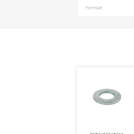
Formaat
Kobout Sluitring