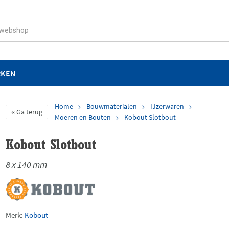
RKEN
Home
Bouwmaterialen
IJzerwaren
Ga terug
Moeren en Bouten
Kobout Slotbout
Kobout Slotbout
8 x 140 mm
Merk:
Kobout