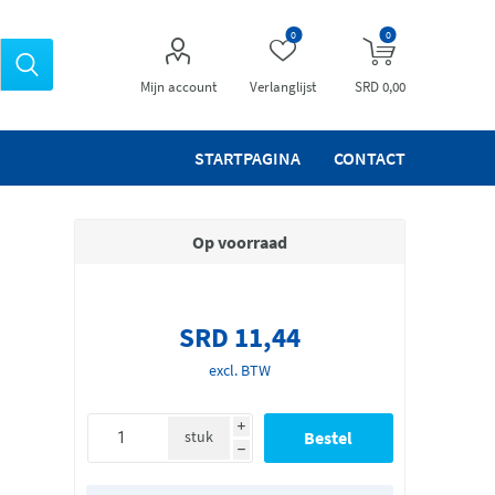
0
0
Mijn account
Verlanglijst
SRD 0,00
STARTPAGINA
CONTACT
Op voorraad
SRD 11,44
excl. BTW
i
stuk
h