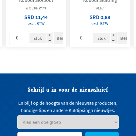
8 x 100 mm
M10
SRD 11,44
SRD 0,88
excl. BTW
excl. BTW
i
i
stuk
stuk
h
h
Schrijf u in voor de nieuwsbrief
En blijf op de hoogte van de nieuwste producten,
handige tips en andere Kuldipsingh nieuwtjes.