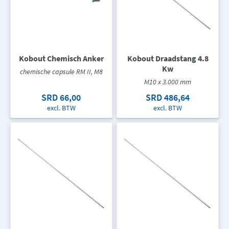
Kobout Chemisch Anker
Kobout Draadstang 4.8
Kw
chemische capsule RM II, M8
M10 x 3.000 mm
SRD 66,00
SRD 486,64
excl. BTW
excl. BTW