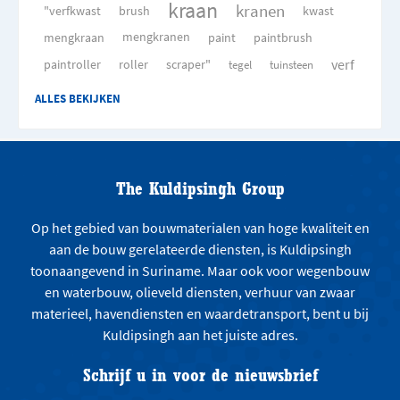
kraan
kranen
"verfkwast
brush
kwast
mengkraan
mengkranen
paint
paintbrush
verf
paintroller
roller
scraper"
tegel
tuinsteen
ALLES BEKIJKEN
The Kuldipsingh Group
Op het gebied van bouwmaterialen van hoge kwaliteit en
aan de bouw gerelateerde diensten, is Kuldipsingh
toonaangevend in Suriname. Maar ook voor wegenbouw
en waterbouw, olieveld diensten, verhuur van zwaar
materieel, havendiensten en waardetransport, bent u bij
Kuldipsingh aan het juiste adres.
Schrijf u in voor de nieuwsbrief