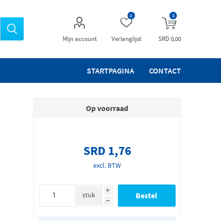
0
0
Mijn account
Verlanglijst
SRD 0,00
STARTPAGINA
CONTACT
Op voorraad
SRD 1,76
excl. BTW
i
stuk
h