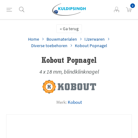
0
Ga terug
Home
Bouwmaterialen
IJzerwaren
Diverse toebehoren
Kobout Popnagel
Kobout Popnagel
4 x 18 mm, blindklinknagel
Merk:
Kobout