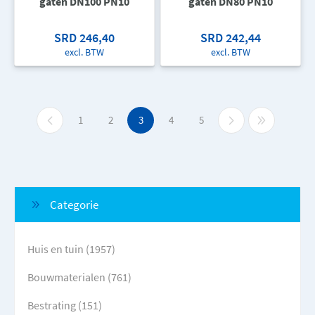
gaten DN100 PN10
gaten DN80 PN10
SRD 246,40
SRD 242,44
excl. BTW
excl. BTW
1
2
3
4
5
Categorie
Huis en tuin (1957)
Bouwmaterialen (761)
Bestrating (151)