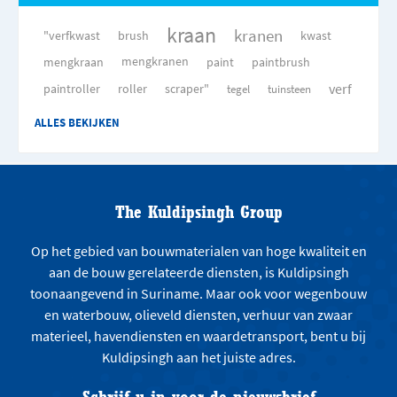
kraan
kranen
"verfkwast
brush
kwast
mengkraan
mengkranen
paint
paintbrush
verf
paintroller
roller
scraper"
tegel
tuinsteen
ALLES BEKIJKEN
The Kuldipsingh Group
Op het gebied van bouwmaterialen van hoge kwaliteit en
aan de bouw gerelateerde diensten, is Kuldipsingh
toonaangevend in Suriname. Maar ook voor wegenbouw
en waterbouw, olieveld diensten, verhuur van zwaar
materieel, havendiensten en waardetransport, bent u bij
Kuldipsingh aan het juiste adres.
Schrijf u in voor de nieuwsbrief