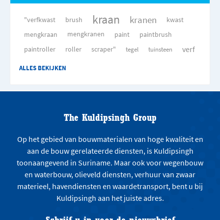
kraan
kranen
"verfkwast
brush
kwast
mengkraan
mengkranen
paint
paintbrush
verf
paintroller
roller
scraper"
tegel
tuinsteen
ALLES BEKIJKEN
The Kuldipsingh Group
Op het gebied van bouwmaterialen van hoge kwaliteit en
aan de bouw gerelateerde diensten, is Kuldipsingh
toonaangevend in Suriname. Maar ook voor wegenbouw
en waterbouw, olieveld diensten, verhuur van zwaar
materieel, havendiensten en waardetransport, bent u bij
Kuldipsingh aan het juiste adres.
Schrijf u in voor de nieuwsbrief