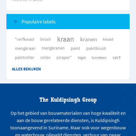
Populaire labels
kraan
kranen
"verfkwast
brush
kwast
mengkraan
mengkranen
paint
paintbrush
verf
paintroller
roller
scraper"
tegel
tuinsteen
ALLES BEKIJKEN
The Kuldipsingh Group
Op het gebied van bouwmaterialen van hoge kwaliteit en
aan de bouw gerelateerde diensten, is Kuldipsingh
toonaangevend in Suriname. Maar ook voor wegenbouw
en waterbouw, olieveld diensten, verhuur van zwaar