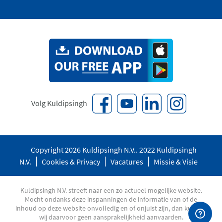
Volg Kuldipsingh
Copyright 2026 Kuldipsingh N.V.. 2022 Kuldipsingh
N.V.
Cookies & Privacy
Vacatures
Missie & Visie
Kuldipsingh N.V. streeft naar een zo actueel mogelijke website.
Mocht ondanks deze inspanningen de informatie van of de
inhoud op deze website onvolledig en of onjuist zijn, dan kunnen
wij daarvoor geen aansprakelijkheid aanvaarden.