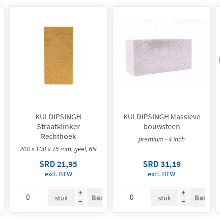
KULDIPSINGH
KULDIPSINGH Massieve
Straatklinker
bouwsteen
Rechthoek
premium - 4 inch
200 x 100 x 75 mm, geel, 6N
SRD 21,95
SRD 31,19
excl. BTW
excl. BTW
i
i
stuk
stuk
h
h