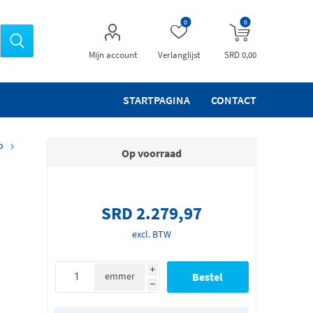
0
0
Mijn account
Verlanglijst
SRD 0,00
STARTPAGINA
CONTACT
p
Op voorraad
SRD 2.279,97
excl. BTW
i
emmer
h