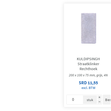
KULDIPSINGH
Straatklinker
Rechthoek
200 x 100 x 75 mm, grijs, 4N
SRD 11,55
excl. BTW
i
stuk
h