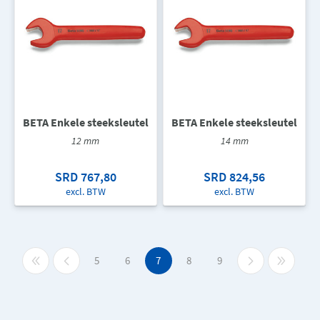
BETA Enkele steeksleutel
BETA Enkele steeksleutel
12 mm
14 mm
SRD 767,80
SRD 824,56
excl. BTW
excl. BTW
5
6
7
8
9