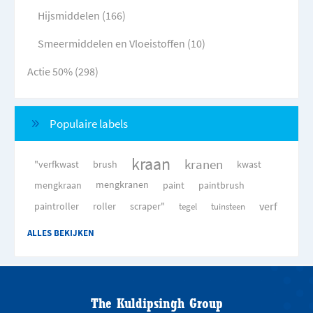
Hijsmiddelen (166)
Smeermiddelen en Vloeistoffen (10)
Actie 50% (298)
Populaire labels
kraan
kranen
"verfkwast
brush
kwast
mengkraan
mengkranen
paint
paintbrush
verf
paintroller
roller
scraper"
tegel
tuinsteen
ALLES BEKIJKEN
The Kuldipsingh Group