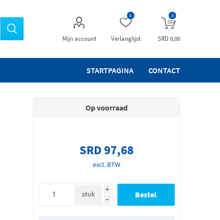
0
0
Mijn account
Verlanglijst
SRD 0,00
STARTPAGINA
CONTACT
Op voorraad
SRD 97,68
excl. BTW
i
stuk
h