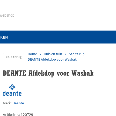
RKEN
Home
Huis en tuin
Sanitair
Ga terug
DEANTE Afdekdop voor Wasbak
DEANTE Afdekdop voor Wasbak
Merk:
Deante
Artikelnr.:
120729