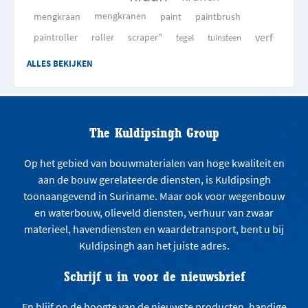
mengkraan
mengkranen
paint
paintbrush
verf
paintroller
roller
scraper"
tegel
tuinsteen
ALLES BEKIJKEN
The Kuldipsingh Group
Op het gebied van bouwmaterialen van hoge kwaliteit en
aan de bouw gerelateerde diensten, is Kuldipsingh
toonaangevend in Suriname. Maar ook voor wegenbouw
en waterbouw, olieveld diensten, verhuur van zwaar
materieel, havendiensten en waardetransport, bent u bij
Kuldipsingh aan het juiste adres.
Schrijf u in voor de nieuwsbrief
En blijf op de hoogte van de nieuwste producten, handige