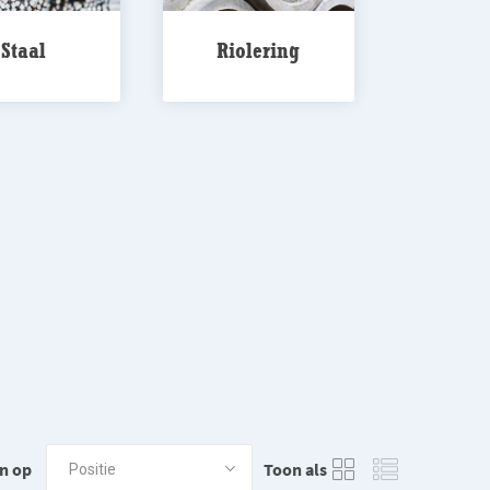
Staal
Riolering
n op
Toon als