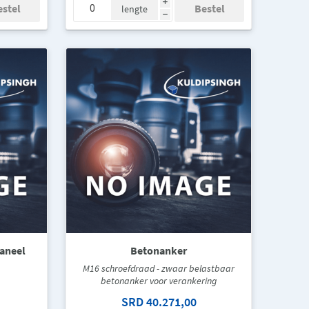
i
lengte
h
aneel
Betonanker
M16 schroefdraad - zwaar belastbaar
betonanker voor verankering
SRD 40.271,00