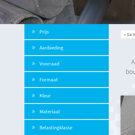
Prijs
Ga t
Aanbieding
A
Voorraad
bou
Formaat
Kleur
Materiaal
Belastingklasse