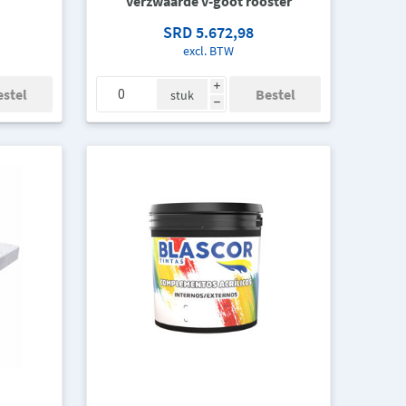
verzwaarde v-goot rooster
SRD 5.672,98
excl. BTW
i
stuk
h