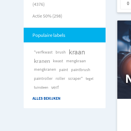
(4376)
Actie 50% (298)
Populaire labels
kraan
"verfkwast
brush
kranen
kwast
mengkraan
mengkranen
paint
paintbrush
paintroller
roller
scraper"
tegel
verf
tuinsteen
ALLES BEKIJKEN