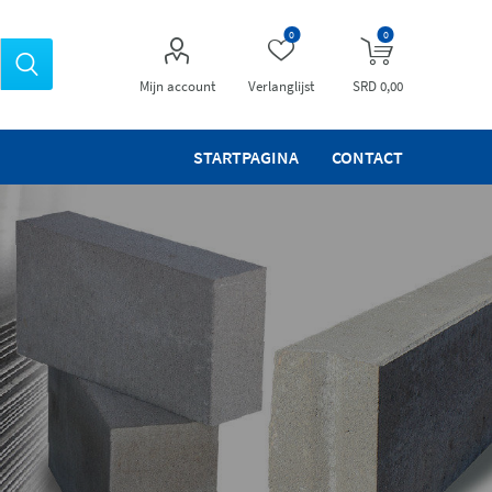
0
0
Mijn account
Verlanglijst
SRD 0,00
STARTPAGINA
CONTACT