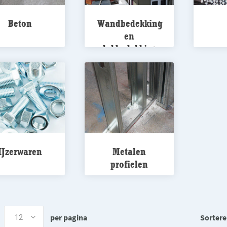
Beton
Wandbedekking
en
dakbedekking
IJzerwaren
Metalen
profielen
per pagina
Sortere