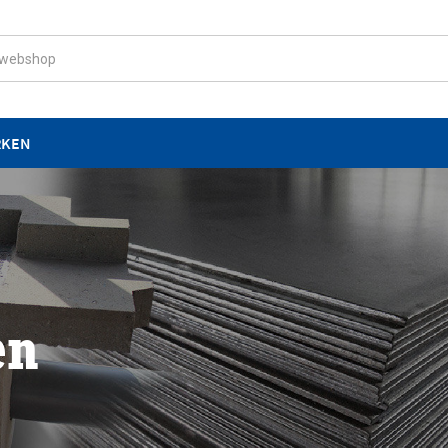
RKEN
en