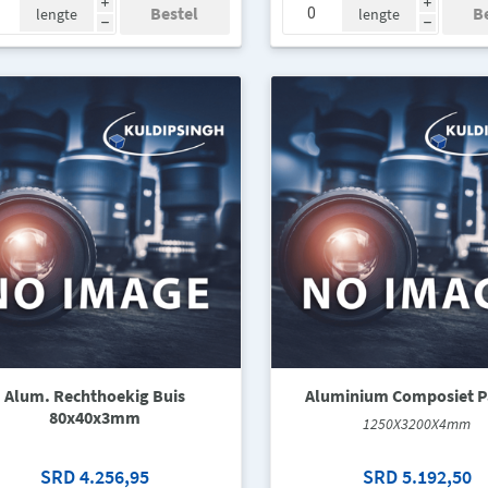
i
i
lengte
lengte
h
h
Alum. Rechthoekig Buis
Aluminium Composiet P
80x40x3mm
1250X3200X4mm
SRD 4.256,95
SRD 5.192,50