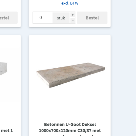
excl. BTW
i
stuk
h
Betonnen U-Goot Deksel
 met 1
1000x700x120mm C30/37 met