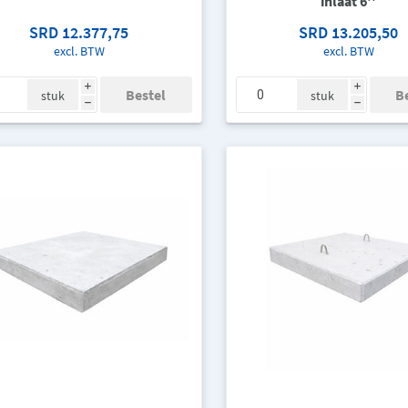
inlaat 6''
SRD 12.377,75
SRD 13.205,50
excl. BTW
excl. BTW
i
i
stuk
stuk
h
h