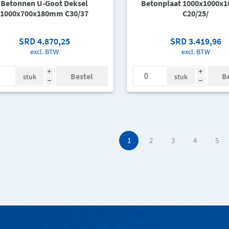
Betonnen U-Goot Deksel
Betonplaat 1000x1000
1000x700x180mm C30/37
C20/25/
SRD 4.870,25
SRD 3.419,96
excl. BTW
excl. BTW
i
i
stuk
stuk
h
h
1
2
3
4
5