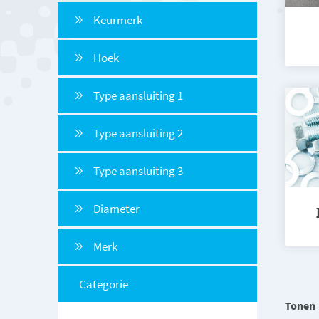
Keurmerk
Hoek
Type aansluiting 1
Type aansluiting 2
Type aansluiting 3
Diameter
Merk
Categorie
Tonen