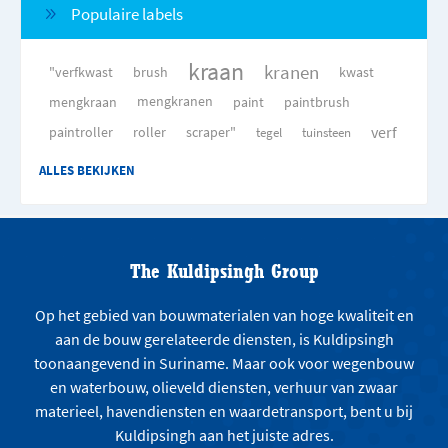
Populaire labels
kraan
kranen
"verfkwast
brush
kwast
mengkraan
mengkranen
paint
paintbrush
verf
paintroller
roller
scraper"
tegel
tuinsteen
ALLES BEKIJKEN
The Kuldipsingh Group
Op het gebied van bouwmaterialen van hoge kwaliteit en
aan de bouw gerelateerde diensten, is Kuldipsingh
toonaangevend in Suriname. Maar ook voor wegenbouw
en waterbouw, olieveld diensten, verhuur van zwaar
materieel, havendiensten en waardetransport, bent u bij
Kuldipsingh aan het juiste adres.