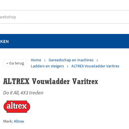
RKEN
Home
Gereedschap en machines
Ga terug
Ladders en steigers
ALTREX Vouwladder Varitrex
ALTREX Vouwladder Varitrex
Do it All, 4X3 treden
Merk:
Altrex