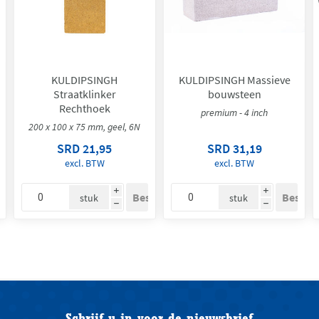
KULDIPSINGH
KULDIPSINGH Massieve
Straatklinker
bouwsteen
Rechthoek
premium - 4 inch
200 x 100 x 75 mm, geel, 6N
SRD 21,95
SRD 31,19
excl. BTW
excl. BTW
i
i
stuk
stuk
h
h
Schrijf u in voor de nieuwsbrief