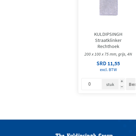
KULDIPSINGH
Straatklinker
Rechthoek
200 x 100 x 75 mm, grijs, 4N
SRD 11,55
excl. BTW
i
stuk
h
The Kuldipsingh Group