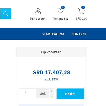
0
0
Mijn account
Verlanglijst
SRD 0,00
STARTPAGINA
CONTACT
Op voorraad
SRD 17.407,28
excl. BTW
i
stuk
h