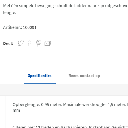
Met één simpele beweging schuift de ladder naar zijn uitgeschov
lengte.
Artikelnr.:
100091
Deel:
Specificaties
Neem contact op
Opberglengte: 0,95 meter. Maximale werkhoogte: 4,5 meter. 
mm
4 delen met 12 treden en 6 scharnieren, Inklapbaar, Gewicht