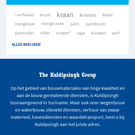
kraan
kranen
"verfkwast
brush
kwast
mengkraan
mengkranen
paint
paintbrush
verf
paintroller
roller
scraper"
tegel
tuinsteen
ALLES BEKIJKEN
The Kuldipsingh Group
Op het gebied van bouwmaterialen van hoge kwaliteit en
aan de bouw gerelateerde diensten, is Kuldipsingh
toonaangevend in Suriname. Maar ook voor wegenbouw
en waterbouw, olieveld diensten, verhuur van zwaar
materieel, havendiensten en waardetransport, bent u bij
Kuldipsingh aan het juiste adres.