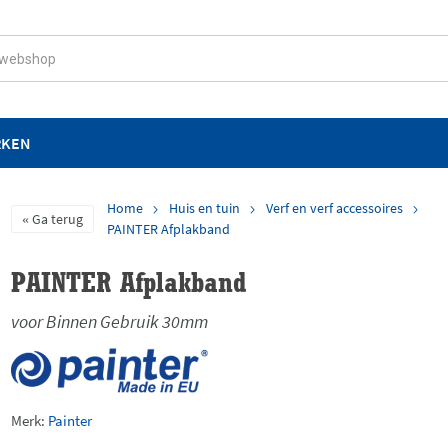
RKEN
Home
Huis en tuin
Verf en verf accessoires
Ga terug
PAINTER Afplakband
PAINTER Afplakband
voor Binnen Gebruik 30mm
Merk:
Painter