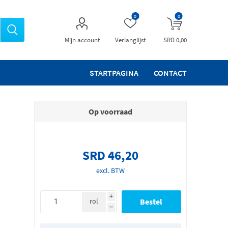
0
0
Mijn account
Verlanglijst
SRD 0,00
STARTPAGINA
CONTACT
Op voorraad
SRD 46,20
excl. BTW
i
rol
h