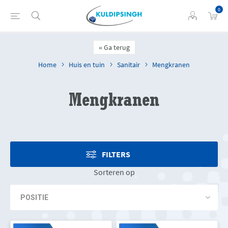
0
Ga terug
Home
Huis en tuin
Sanitair
Mengkranen
Mengkranen
FILTERS
Sorteren op