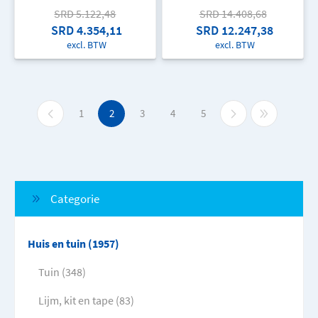
SRD 5.122,48
SRD 14.408,68
SRD 4.354,11
SRD 12.247,38
excl. BTW
excl. BTW
1
2
3
4
5
Categorie
Huis en tuin (1957)
Tuin (348)
Lijm, kit en tape (83)