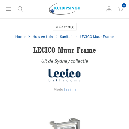
0
Ga terug
Home
Huis en tuin
Sanitair
LECICO Muur Frame
LECICO Muur Frame
Uit de Sydney collectie
Merk:
Lecico