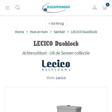
0
Ga terug
Home
Huis en tuin
Sanitair
LECICO Duoblock
LECICO Duoblock
Achteruitlaat - Uit de Senner collectie
Merk:
Lecico