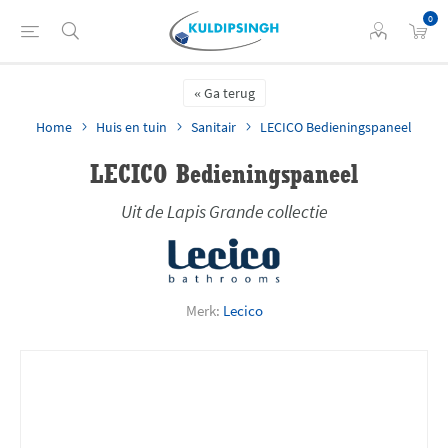
0
Ga terug
Home
Huis en tuin
Sanitair
LECICO Bedieningspaneel
LECICO Bedieningspaneel
Uit de Lapis Grande collectie
Merk:
Lecico